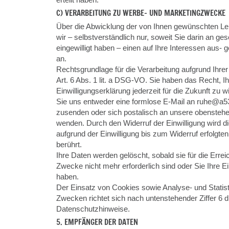
C) VERARBEITUNG ZU WERBE- UND MARKETINGZWECKE
Über die Abwicklung der von Ihnen gewünschten Lei
wir – selbstverständlich nur, soweit Sie darin an geso
eingewilligt haben – einen auf Ihre Interessen aus- ge
an.
Rechtsgrundlage für die Verarbeitung aufgrund Ihrer e
Art. 6 Abs. 1 lit. a DSG-VO. Sie haben das Recht, I
Einwilligungserklärung jederzeit für die Zukunft zu
Sie uns entweder eine formlose E-Mail an ruhe@a53
zusenden oder sich postalisch an unsere obensteh
wenden. Durch den Widerruf der Einwilligung wird d
aufgrund der Einwilligung bis zum Widerruf erfolgten
berührt.
Ihre Daten werden gelöscht, sobald sie für die Erre
Zwecke nicht mehr erforderlich sind oder Sie Ihre Ei
haben.
Der Einsatz von Cookies sowie Analyse- und Statis
Zwecken richtet sich nach untenstehender Ziffer 6 d
Datenschutzhinweise.
5. EMPFÄNGER DER DATEN