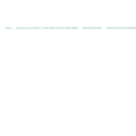
A53 — GESELLSCHAFT VON ARCHITEKTEN MBH
IMPRESSUM
DATENSCHUTZERK