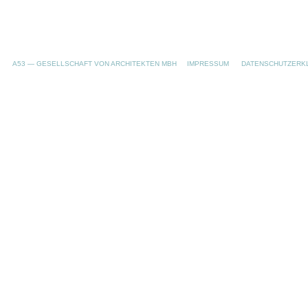
A53 — GESELLSCHAFT VON ARCHITEKTEN MBH
IMPRESSUM
DATENSCHUTZERK